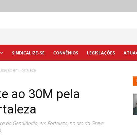
SINDICALIZE-SE
CONVÊNIOS
LEGISLAÇÕES
ATUA
ucação em Fortaleza
e ao 30M pela
taleza
ça da Gentilândia, em Fortaleza, no ato da Greve
.