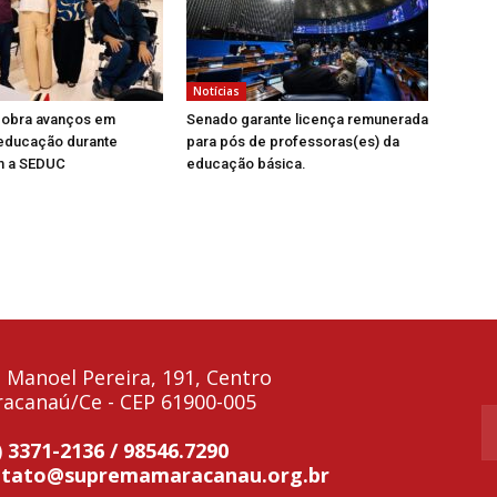
Notícias
obra avanços em
Senado garante licença remunerada
 educação durante
para pós de professoras(es) da
m a SEDUC
educação básica.
 Manoel Pereira, 191, Centro
acanaú/Ce - CEP 61900-005
) 3371-2136 / 98546.7290
ntato@supremamaracanau.org.br