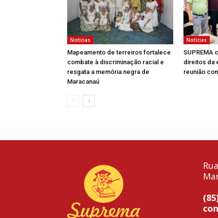
Notícias
Notícias
Mapeamento de terreiros fortalece
SUPREMA c
combate à discriminação racial e
direitos da
resgata a memória negra de
reunião co
Maracanaú
Rua
Mar
(85
co