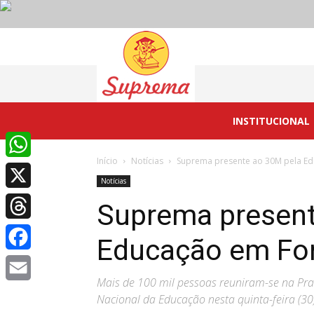
Suprema
INSTITUCIONAL
Início
Notícias
Suprema presente ao 30M pela Ed
WhatsApp
Notícias
X
Suprema present
Threads
Educação em For
Facebook
Mais de 100 mil pessoas reuniram-se na Pra
Email
Nacional da Educação nesta quinta-feira (30)