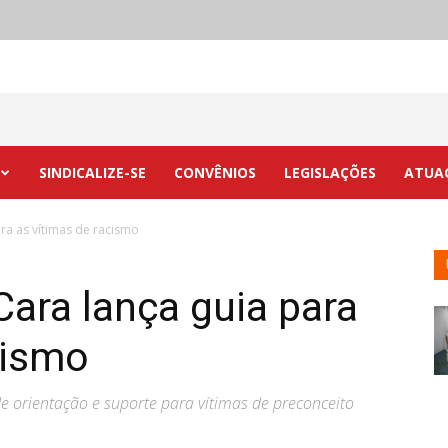
SINDICALIZE-SE
CONVÊNIOS
LEGISLAÇÕES
ATUA
ra as vítimas de racismo
ara lança guia para
cismo
 orientação e suporte para vítimas de preconceito