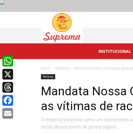
Suprema
INSTITUCIONAL
Início
Notícias
Mandata Nossa Cara lança guia pa
WhatsApp
Notícias
X
Mandata Nossa C
Threads
as vítimas de ra
Facebook
O material funciona como um instrumento de
Email
racial denunciarem de forma segura.