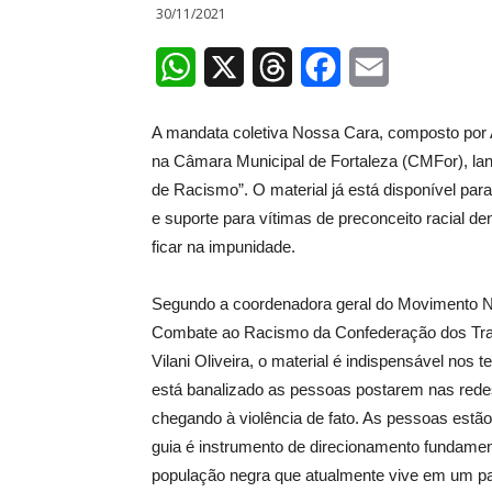
30/11/2021
WhatsApp
X
Threads
Facebook
Email
A mandata coletiva Nossa Cara, composto por A
na Câmara Municipal de Fortaleza (CMFor), la
de Racismo”. O material já está disponível par
e suporte para vítimas de preconceito racial 
ficar na impunidade.
Segundo a coordenadora geral do Movimento N
Combate ao Racismo da Confederação dos Trab
Vilani Oliveira, o material é indispensável no
está banalizado as pessoas postarem nas rede
chegando à violência de fato. As pessoas estão
guia é instrumento de direcionamento fundament
população negra que atualmente vive em um pano