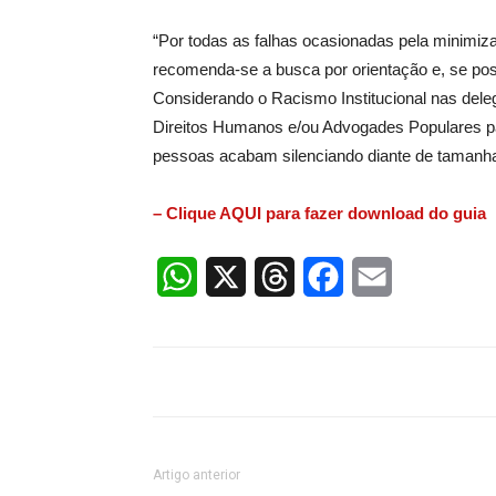
“Por todas as falhas ocasionadas pela minimiza
recomenda-se a busca por orientação e, se po
Considerando o Racismo Institucional nas deleg
Direitos Humanos e/ou Advogades Populares pa
pessoas acabam silenciando diante de tamanha v
– Clique AQUI para fazer download do guia
WhatsApp
X
Threads
Facebook
Email
Artigo anterior