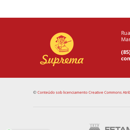
Rua
Mar
(85
co
©
Conteúdo sob licenciamento Creative Commons Atrib