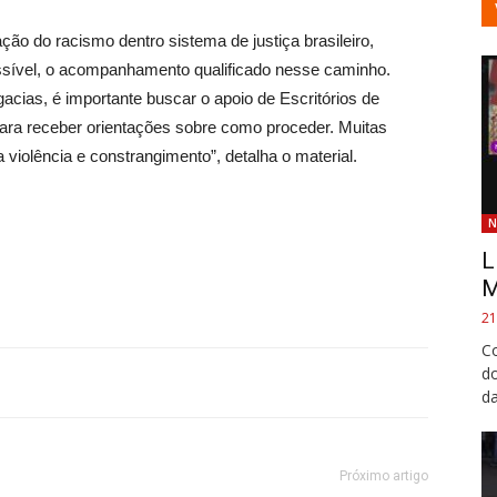
ção do racismo dentro sistema de justiça brasileiro,
ssível, o acompanhamento qualificado nesse caminho.
acias, é importante buscar o apoio de Escritórios de
ra receber orientações sobre como proceder. Muitas
iolência e constrangimento”, detalha o material.
N
L
M
21
Co
do
da
Próximo artigo