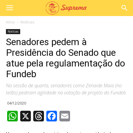
Início
Notícias
Notícias
Senadores pedem à
Presidência do Senado que
atue pela regulamentação do
Fundeb
Na sessão de quarta, senadores como Zenaide Maia (no
telão) pediram agilidade na votação de projeto do Fundeb
04/12/2020
WhatsApp
X
Threads
Facebook
Email