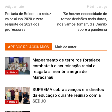
Artigo anterior
Próximo artigo
Portaria de Bolsonaro reduz
“Se houver necessidade de
valor aluno 2020 e zera
tomar decisões mais duras,
reajuste de 2021 dos
nós vamos tomar”, diz Camilo
professores
sobre a pandemia
ARTIGOS RELACIONADOS
Mais do autor
Mapeamento de terreiros fortalece
combate à discriminação racial e
resgata a memória negra de
Notícias
Maracanaú
SUPREMA cobra avanços em direitos
da educação durante reunião com a
SEDUC
Notícias