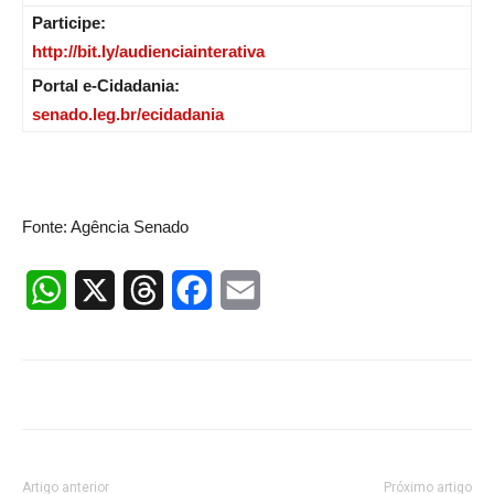
Participe:
http://bit.ly/audienciainterativa
Portal e-Cidadania:
senado.leg.br/ecidadania
Fonte: Agência Senado
WhatsApp
X
Threads
Facebook
Email
Artigo anterior
Próximo artigo