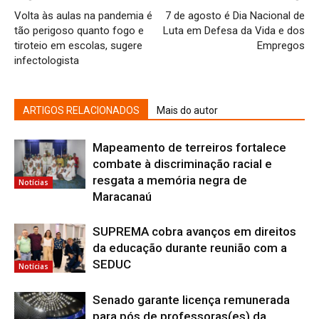
Volta às aulas na pandemia é
7 de agosto é Dia Nacional de
tão perigoso quanto fogo e
Luta em Defesa da Vida e dos
tiroteio em escolas, sugere
Empregos
infectologista
ARTIGOS RELACIONADOS
Mais do autor
Mapeamento de terreiros fortalece
combate à discriminação racial e
resgata a memória negra de
Notícias
Maracanaú
SUPREMA cobra avanços em direitos
da educação durante reunião com a
SEDUC
Notícias
Senado garante licença remunerada
para pós de professoras(es) da